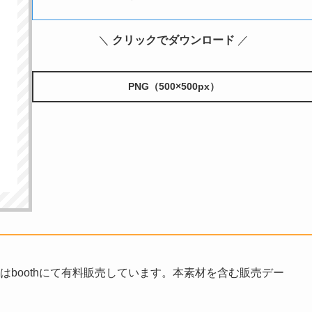
＼
クリックでダウンロード
／
PNG（500×500px）
データはboothにて有料販売しています。本素材を含む販売デー
。