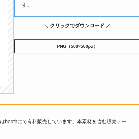
す。
＼
クリックでダウンロード
／
PNG（500×500px）
データはboothにて有料販売しています。本素材を含む販売デー
。