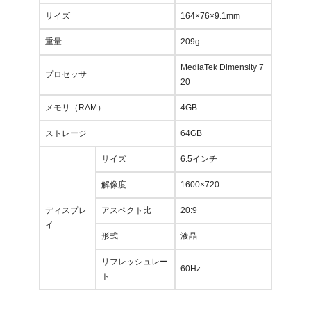
サイズ
164×76×9.1mm
重量
209g
MediaTek Dimensity 7
プロセッサ
20
メモリ（RAM）
4GB
ストレージ
64GB
サイズ
6.5インチ
解像度
1600×720
ディスプレ
アスペクト比
20:9
イ
形式
液晶
リフレッシュレー
60Hz
ト