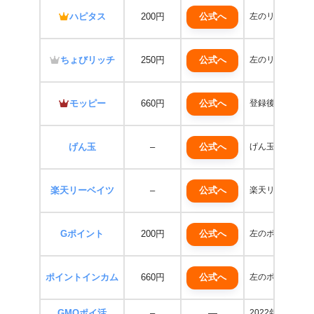
公式へ
ハピタス
200円
左のリンクボタ
公式へ
ちょびリッチ
250円
左のリンクから登録
公式へ
モッピー
660円
登録後、入会の翌
公式へ
げん玉
–
げん玉に会員登
公式へ
楽天リーベイツ
–
楽天リーベイツへ
公式へ
Gポイント
200円
左のボタン（専
公式へ
ポイントインカム
660円
左のボタンから登
GMOポイ活
–
―
2022年12月