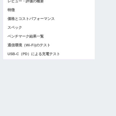
レビュー・評価の概要
特徴
価格とコストパフォーマンス
スペック
ベンチマーク結果一覧
通信環境（Wi-Fi)のテスト
USB-C（PD）による充電テスト
外観
メリット・魅力
デメリット・欠点
おすすめなタイプ
おすすめできないタイプ
カスタマイズ・モデルの選び方
実機レビューのまとめ