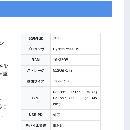
発売年度
2021年
ン
プロセッサ
Ryzen9 5900HS
RAM
16~32GB
50を
ストレージ
512GB~1TB
体重
画面サイズ
13.4インチ
。
GeForce GTX1650Ti Max-Q
な
GPU
GeForce RTX3080（XG Mo
bile）
るこ
とし
USB-PD
対応
モバイル通信
非対応