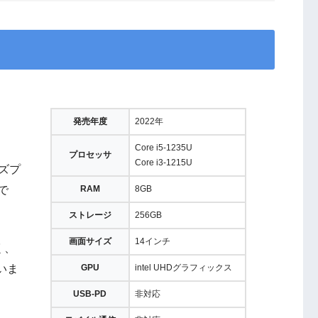
発売年度
2022年
Core i5-1235U
プロセッサ
Core i3-1215U
ーズプ
で
RAM
8GB
ストレージ
256GB
画面サイズ
14インチ
く、
いま
GPU
intel UHDグラフィックス
USB-PD
非対応