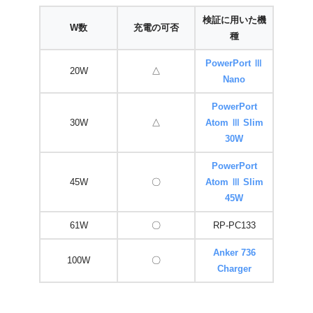
検証に用いた機
W数
充電の可否
種
PowerPort Ⅲ
20W
△
Nano
PowerPort
30W
△
Atom Ⅲ Slim
30W
PowerPort
45W
〇
Atom Ⅲ Slim
45W
61W
〇
RP-PC133
Anker 736
100W
〇
Charger